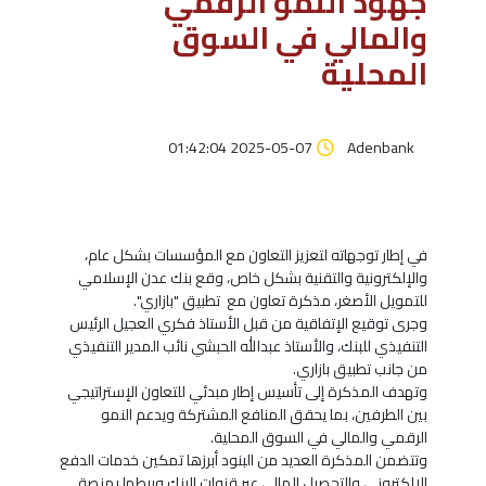
جهود النمو الرقمي
والمالي في السوق
المحلية
2025-05-07 01:42:04
Adenbank
في إطار توجهاته لتعزيز التعاون مع المؤسسات بشكل عام،
والإلكترونية والتقنية بشكل خاص، وقع بنك عدن الإسلامي
للتمويل الأصغر، مذكرة تعاون مع تطبيق "بازاري".
وجرى توقيع الإتفاقية من قبل الأستاذ فكري العجيل الرئيس
التنفيذي للبنك، والأستاذ عبدالله الحبشي نائب المدير التنفيذي
من جانب تطبيق بازاري.
وتهدف المذكرة إلى تأسيس إطار مبدئي للتعاون الإستراتيجي
بين الطرفين، بما يحقق المنافع المشتركة ويدعم النمو
الرقمي والمالي في السوق المحلية.
وتتضمن المذكرة العديد من البنود أبرزها تمكين خدمات الدفع
الإلكتروني والتحصيل المالي عبر قنوات البنك وربطها بمنصة