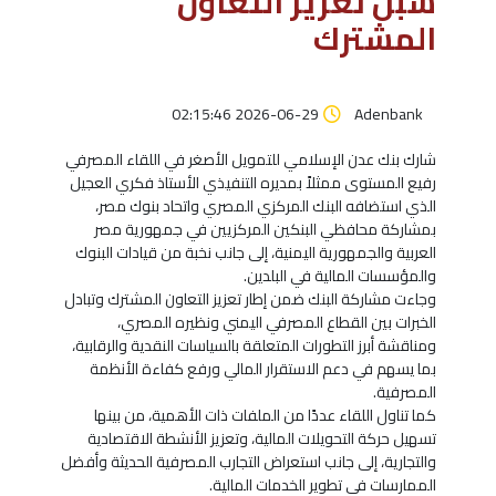
سبل تعزيز التعاون
المشترك
2026-06-29 02:15:46
Adenbank
شارك بنك عدن الإسلامي للتمويل الأصغر في اللقاء المصرفي
رفيع المستوى ممثلاً بمديره التنفيذي الأستاذ فكري العجيل
الذي استضافه البنك المركزي المصري واتحاد بنوك مصر،
بمشاركة محافظي البنكين المركزيين في جمهورية مصر
العربية والجمهورية اليمنية، إلى جانب نخبة من قيادات البنوك
والمؤسسات المالية في البلدين.
وجاءت مشاركة البنك ضمن إطار تعزيز التعاون المشترك وتبادل
الخبرات بين القطاع المصرفي اليمني ونظيره المصري،
ومناقشة أبرز التطورات المتعلقة بالسياسات النقدية والرقابية،
بما يسهم في دعم الاستقرار المالي ورفع كفاءة الأنظمة
المصرفية.
كما تناول اللقاء عددًا من الملفات ذات الأهمية، من بينها
تسهيل حركة التحويلات المالية، وتعزيز الأنشطة الاقتصادية
والتجارية، إلى جانب استعراض التجارب المصرفية الحديثة وأفضل
الممارسات في تطوير الخدمات المالية.